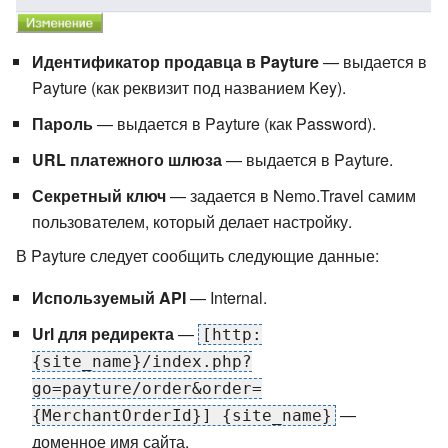
Идентификатор продавца в Payture
— выдается в
Payture (как реквизит под названием Key).
Пароль
— выдается в Payture (как Password).
URL платежного шлюза
— выдается в Payture.
Секретный ключ
— задается в Nemo.Travel самим
пользователем, который делает настройку.
В Payture следует сообщить следующие данные:
Используемый API
— Internal.
Url для редиректа
—
[http:
{site_name}/index.php?
go=payture/order&order=
—
{MerchantOrderId}] {site_name}
доменное имя сайта.