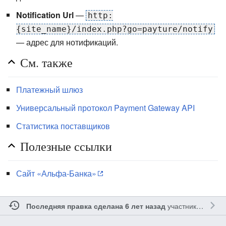
Notification Url
—
http:
{site_name}/index.php?go=payture/notify
— адрес для нотификаций.
См. также
Платежный шлюз
Универсальный протокол Payment Gateway API
Статистика поставщиков
Полезные ссылки
Сайт «Альфа-Банка»
участником
Илья
Последняя правка сделана 6 лет назад