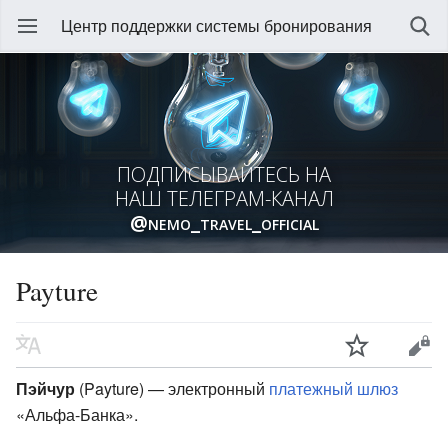
Центр поддержки системы бронирования
ПОДПИСЫВАЙТЕСЬ НА
НАШ ТЕЛЕГРАМ-КАНАЛ
@nemo_travel_official
Payture
Пэйчур
(Payture) — электронный
платежный шлюз
«Альфа-Банка».