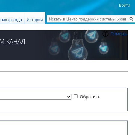
Войти
Поиск
смотр кода
История
Помощь
М-КАНАЛ
Обратить