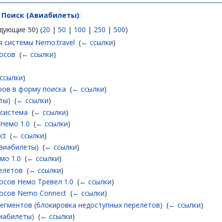
а
Поиск (Авиабилеты)
:
дующие 50) (
20
|
50
|
100
|
250
|
500
)
 системы Nemo.travel
‎
(
← ссылки
)
осов
‎
(
← ссылки
)
ссылки
)
ров в форму поиска
‎
(
← ссылки
)
ты)
‎
(
← ссылки
)
 система
‎
(
← ссылки
)
 Немо 1.0
‎
(
← ссылки
)
ct
‎
(
← ссылки
)
Авиабилеты)
‎
(
← ссылки
)
мо 1.0
‎
(
← ссылки
)
елетов
‎
(
← ссылки
)
осов Немо Тревел 1.0
‎
(
← ссылки
)
осов Nemo Connect
‎
(
← ссылки
)
егментов (блокировка недоступных перелетов)
‎
(
← ссылки
)
иабилеты)
‎
(
← ссылки
)