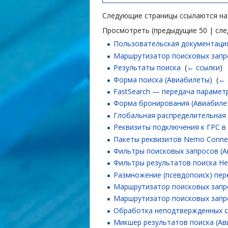
Следующие страницы ссылаются н
Просмотреть (предыдущие 50 | сле
Пользовательская документация
Маршрутизатор поисковых запр
Результаты поиска
‎
(
← ссылки
)
Форма поиска (Авиабилеты)
‎
(
← 
FastSearch — передача парамет
Форма бронирования (Авиабиле
Глобальная распределительная
Реквизиты подключения к ГРС в
Пакеты реквизитов Nemo Conne
Фильтры поисковых запросов (
Фильтры результатов поиска Не
Размножение (псевдопоиск) пер
Маршрутизатор поисковых запр
Маршрутизатор поисковых запр
Обработка неподтвержденных с
Микшер результатов поиска (Ав