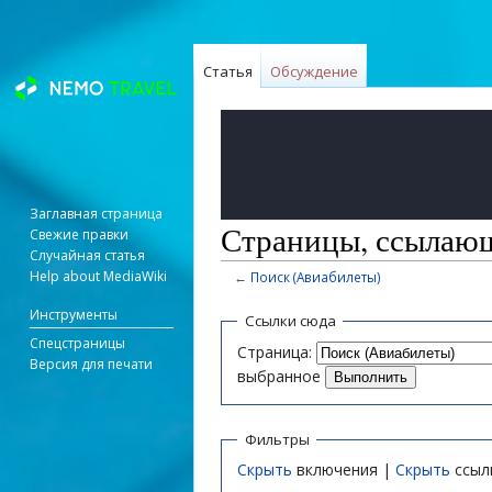
Статья
Обсуждение
Заглавная страница
Страницы, ссылающ
Свежие правки
Случайная статья
Help about MediaWiki
←
Поиск (Авиабилеты)
Перейти
Перейти
Инструменты
Ссылки сюда
к
к
Спецстраницы
Страница:
навигации
поиску
Версия для печати
выбранное
Фильтры
Скрыть
включения |
Скрыть
ссыл