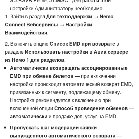
SU:RSVR,PENF;UT:MISC . Для работы этой
настройки Администратору необходимо:
Зайти в раздел
Для техподдержки → Nemo
Connect Вебсервисы → Настройки
Взаимодействия
.
Включить опцию
Список EMD при возврате
в
разделе
Использовать настройки в Авиа сервере
из Немо 1 для разделов
.
Автоматически возвращать ассоциированные
EMD при обмене билетов
— при включении
настройки происходит автоматический возврат EMD,
привязанных к сегменту, подлежащему обмену.
Настройка рекомендуется к включению при
включенной опции
Способ проведения обменов —
автоматически
и продаже доп. услуг на EMD.
Пропускать шаг модерации заявки
вынужденного автоматического возврата
—